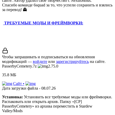
сайте. Автор удалил своё творчество с NexusMods.
Спасибо команде 6squad за то, что успели сохранить и взялись
за перевод!
👻
ТРЕБУЕМЫЕ МОДЫ И ФРЕЙМВОРКИ:
Чтобы запрашивать и подписываться на обновления
модификаций —
войдите
или
зарегистрируйтесь
на сайте.
PasserbyCemetery.7z
2.75.0
35.8 МБ
Сайт •
Дата загрузки файла - 08.07.26
Установка:
Установить все требуемые моды или фреймворки.
Распаковать или открыть архив. Папку «[CP]
PasserbyCemetery» из архива переместить в Stardew
Valley/Mods