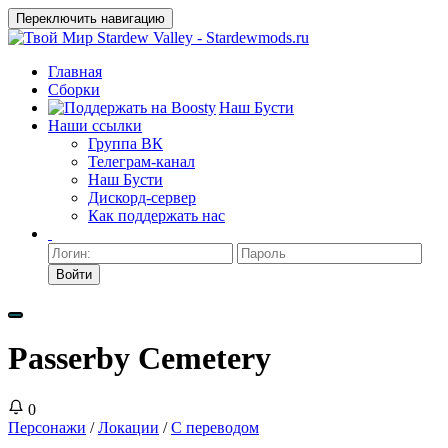
Переключить навигацию
Главная
Сборки
Наш Бусти
Наши ссылки
Группа ВК
Телеграм-канал
Наш Бусти
Дискорд-сервер
Как поддержать нас
Войти
Passerby Cemetery
0
Персонажи
/
Локации
/
С переводом