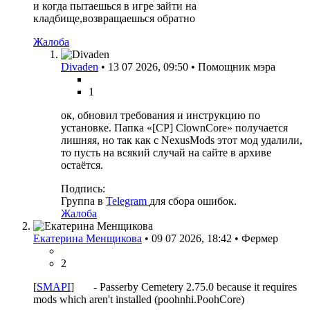
и когда пытаешься в игре зайти на
кладбище,возвращаешься обратно
Жалоба
Divaden
•
13 07 2026, 09:50
•
Помощник мэра
1
ок, обновил требования и инструкцию по
установке. Папка «[CP] ClownCore» получается
лишняя, но так как с NexusMods этот мод удалили,
то пусть на всякий случай на сайте в архиве
остаётся.
Подпись:
Группа в
Telegram
для сбора ошибок.
Жалоба
Екатерина Менщикова
•
09 07 2026, 18:42
•
Фермер
2
[
SMAPI
] - Passerby Cemetery 2.75.0 because it requires
mods which aren't installed (poohnhi.PoohCore)