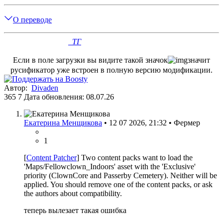
О переводе
Ссылки
Divaden
:
ТГ
Если в поле загрузки вы видите такой значокㅤ
ㅤзначит
русификатор уже встроен в полную версию модификации.
Автор:
Divaden
365
7
Дата обновления: 08.07.26
Екатерина Менщикова
•
12 07 2026, 21:32
•
Фермер
1
[
Content Patcher
] Two content packs want to load the
'Maps/Fellowclown_Indoors' asset with the 'Exclusive'
priority (ClownCore and Passerby Cemetery). Neither will be
applied. You should remove one of the content packs, or ask
the authors about compatibility.
теперь вылезает такая ошибка