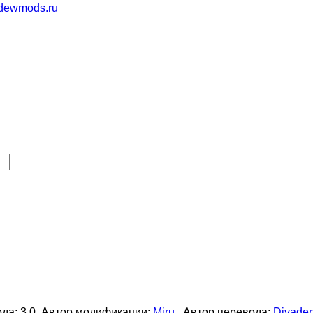
да: 3.0
Автор модификации:
Miru
Автор перевода:
Divade