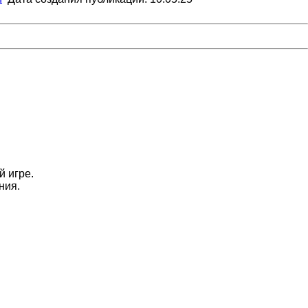
 игре.
ния.