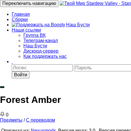
Переключить навигацию
Главная
Сборки
Наш Бусти
Наши ссылки
Группа ВК
Телеграм-канал
Наш Бусти
Дискорд-сервер
Как поддержать нас
Войти
Forest Amber
0
Предметы
/
С переводом
Оригинал на:
Nexusmods
Версия мода: 3.0
Версия перево