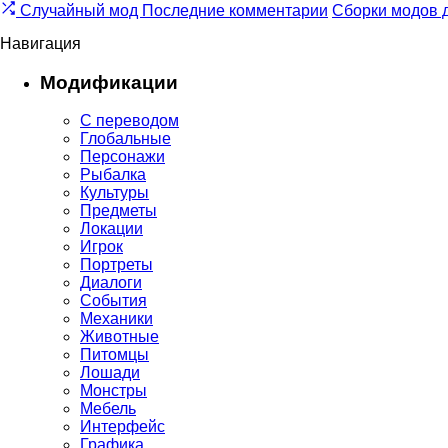
Случайный мод
Последние комментарии
Сборки модов 
Навигация
Модификации
С переводом
Глобальные
Персонажи
Рыбалка
Культуры
Предметы
Локации
Игрок
Портреты
Диалоги
События
Механики
Животные
Питомцы
Лошади
Монстры
Мебель
Интерфейс
Графика