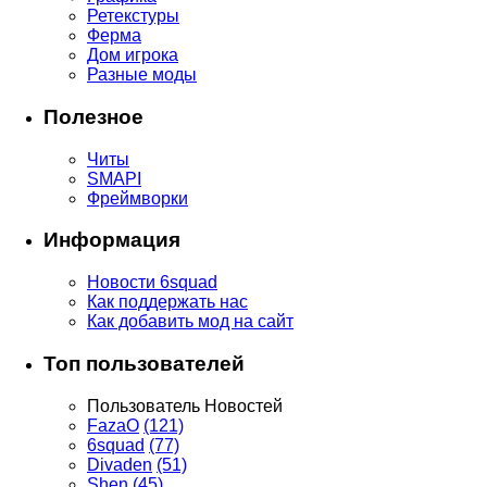
Ретекстуры
Ферма
Дом игрока
Разные моды
Полезное
Читы
SMAPI
Фреймворки
Информация
Новости 6squad
Как поддержать нас
Как добавить мод на сайт
Топ пользователей
Пользователь
Новостей
FazaO
(121)
6squad
(77)
Divaden
(51)
Shen
(45)